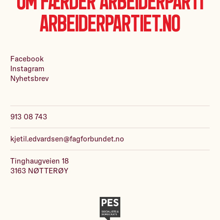
Om Færder Arbeiderparti
Arbeiderpartiet.no
Facebook
Instagram
Nyhetsbrev
913 08 743
kjetil.edvardsen@fagforbundet.no
Tinghaugveien 18
3163 NØTTERØY