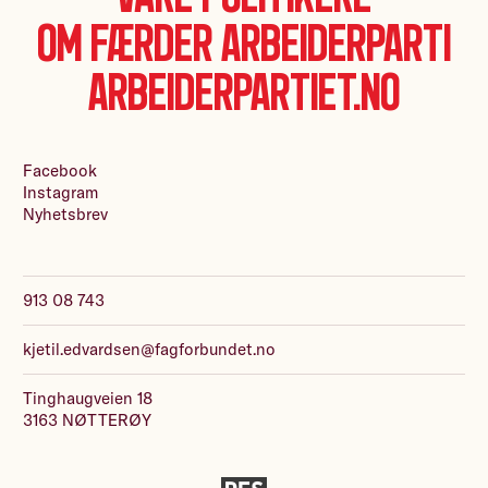
Om Færder Arbeiderparti
Arbeiderpartiet.no
Facebook
Instagram
Nyhetsbrev
913 08 743
kjetil.edvardsen@fagforbundet.no
Tinghaugveien 18
3163 NØTTERØY