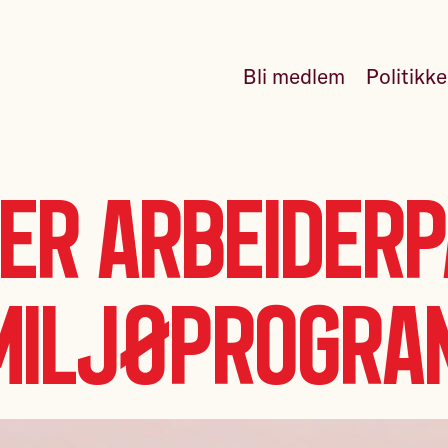
Bli medlem
Politikk
er Arbeiderp
miljøprogra