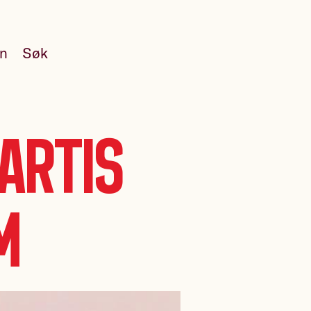
en
Søk
artis
m